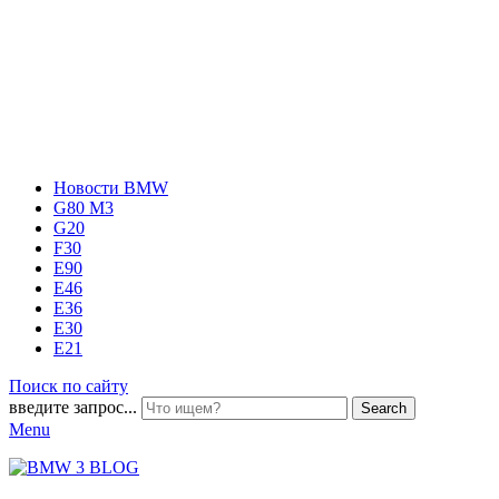
Новости BMW
G80 M3
G20
F30
E90
E46
E36
E30
E21
Поиск по сайту
введите запрос...
Search
Menu