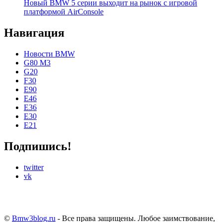
Новый BMW 5 серии выходит на рынок с игровой
платформой AirConsole
Навигация
Новости BMW
G80 M3
G20
F30
E90
E46
E36
E30
E21
Подпишись!
twitter
vk
©
Bmw3blog.ru
- Все права защищены. Любое заимствование,