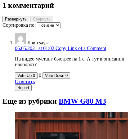
1 комментарий
Развернуть
Свернуть
Сортировка по:
Лавр
says:
06.05.2021 at 01:02
Copy Link of a Comment
На видео мустанг быстрее на 1 с. А тут в описании
наоборот?
0
Vote Up
0
Vote Down
0
Ответить
Report
Еще из рубрики
BMW G80 M3