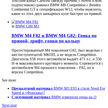
YouTube-канал Carwow (между прочим, с почти 8 млн.
подписчиков) сравнил BMW M8 Competition с Bentley
Continental GT в спецификации W12, чтобы выяснить,
какое из этих двух шикарных купе быстрее на прямой.
in
BMW G80 M3
BMW M4 F82 и BMW M4 G82: Гонка по
прямой, дрифт, гонки по кольцу
Протестированный M4 поколения G82, был моделью с
шестиступенчатой МКПП, а не модель Competition.
Двигатель S58 этого автомобиля выдаёт 473 л.с. и 550
Н·м максимального крутящего момента. Соревнуется с
автомобилем M4 прошлого поколения – F82, но в
версии Competition.
See more
Предыдущий материал
BMW M3 E93 в стиле Need For
Speed и «Форсажа»!
Следующий материал
BMW изменили цены на i3
Next post