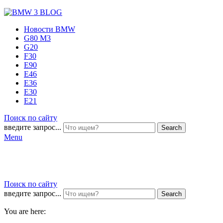
Новости BMW
G80 M3
G20
F30
E90
E46
E36
E30
E21
Поиск по сайту
введите запрос...
Search
Menu
Поиск по сайту
введите запрос...
Search
You are here: