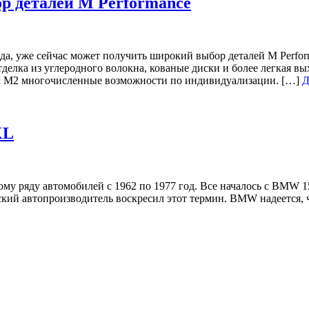
р деталей M Performance
, уже сейчас может получить широкий выбор деталей M Perform
делка из углеродного волокна, кованые диски и более легкая в
м M2 многочисленные возможности по индивидуализации. […]
Д
KL
у ряду автомобилей с 1962 по 1977 год. Все началось с BMW 1
кий автопроизводитель воскресил этот термин. BMW надеется, ч