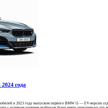
2024 года
билей в 2023 году выпуском первого BMW i5 — EV-версии седа
иант с нулевым уровнем выбросов будет иметь практически тот ж