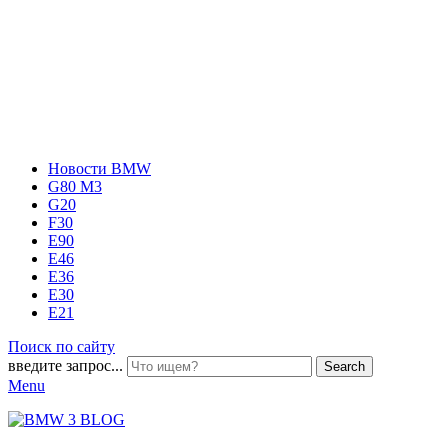
Новости BMW
G80 M3
G20
F30
E90
E46
E36
E30
E21
Поиск по сайту
введите запрос...
Search
Menu