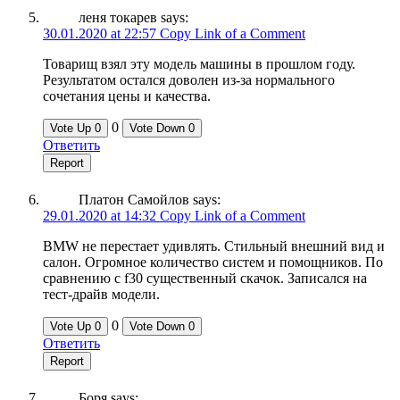
леня токарев
says:
30.01.2020 at 22:57
Copy Link of a Comment
Товарищ взял эту модель машины в прошлом году.
Результатом остался доволен из-за нормального
сочетания цены и качества.
0
Vote Up
0
Vote Down
0
Ответить
Report
Платон Самойлов
says:
29.01.2020 at 14:32
Copy Link of a Comment
BMW не перестает удивлять. Стильный внешний вид и
салон. Огромное количество систем и помощников. По
сравнению с f30 существенный скачок. Записался на
тест-драйв модели.
0
Vote Up
0
Vote Down
0
Ответить
Report
Боря
says: