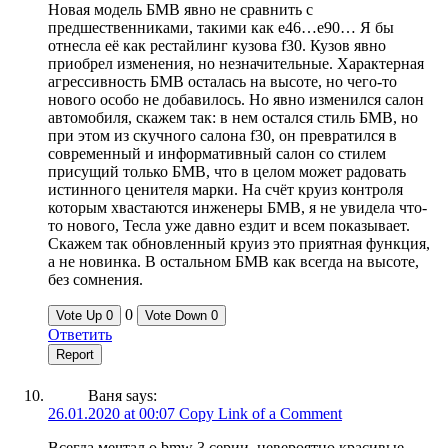
Новая модель БМВ явно не сравнить с
предшественниками, такими как е46…е90… Я бы
отнесла её как рестайлинг кузова f30. Кузов явно
приобрел изменения, но незначительные. Характерная
агрессивность БМВ осталась на высоте, но чего-то
нового особо не добавилось. Но явно изменился салон
автомобиля, скажем так: в нем остался стиль БМВ, но
при этом из скучного салона f30, он превратился в
современный и информативный салон со стилем
присущий только БМВ, что в целом может радовать
истинного ценителя марки. На счёт круиз контроля
которым хвастаются инженеры БМВ, я не увидела что-
то нового, Тесла уже давно ездит и всем показывает.
Скажем так обновленный круиз это приятная функция,
а не новинка. В остальном БМВ как всегда на высоте,
без сомнения.
0
Vote Up
0
Vote Down
0
Ответить
Report
Ваня
says:
26.01.2020 at 00:07
Copy Link of a Comment
Всегда мечтал о bmw 3 серии, невероятно красивые