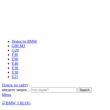
Новости BMW
G80 M3
G20
F30
E90
E46
E36
E30
E21
Поиск по сайту
введите запрос...
Search
Menu