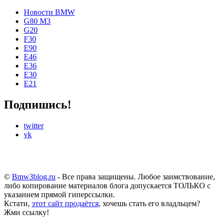
Новости BMW
G80 M3
G20
F30
E90
E46
E36
E30
E21
Подпишись!
twitter
vk
©
Bmw3blog.ru
- Все права защищены. Любое заимствование,
либо копирование материалов блога допускается ТОЛЬКО с
указанием прямой гиперссылки.
Кстати,
этот сайт продаётся
, хочешь стать его владльцем?
Жми ссылку!