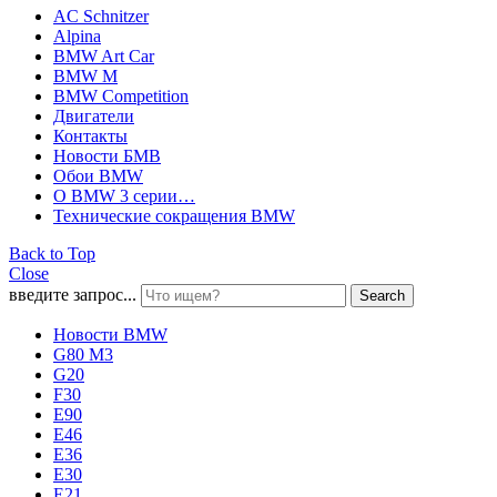
AC Schnitzer
Alpina
BMW Art Car
BMW M
BMW Competition
Двигатели
Контакты
Новости БМВ
Обои BMW
О BMW 3 серии…
Технические сокращения BMW
Back to Top
Close
введите запрос...
Search
Новости BMW
G80 M3
G20
F30
E90
E46
E36
E30
E21