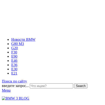
Новости BMW
G80 M3
G20
F30
E90
E46
E36
E30
E21
Поиск по сайту
введите запрос...
Search
Menu