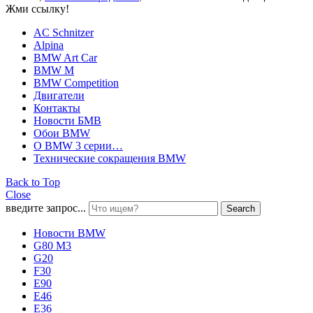
Жми ссылку!
AC Schnitzer
Alpina
BMW Art Car
BMW M
BMW Competition
Двигатели
Контакты
Новости БМВ
Обои BMW
О BMW 3 серии…
Технические сокращения BMW
Back to Top
Close
введите запрос...
Search
Новости BMW
G80 M3
G20
F30
E90
E46
E36