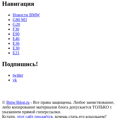
Навигация
Новости BMW
G80 M3
G20
F30
E90
E46
E36
E30
E21
Подпишись!
twitter
vk
©
Bmw3blog.ru
- Все права защищены. Любое заимствование,
либо копирование материалов блога допускается ТОЛЬКО с
указанием прямой гиперссылки.
Кстати,
этот сайт продаётся
, хочешь стать его владльцем?