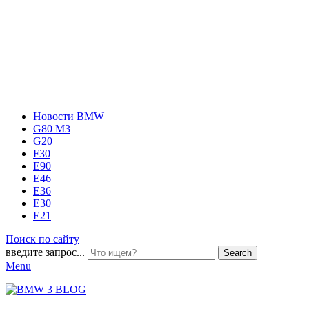
Новости BMW
G80 M3
G20
F30
E90
E46
E36
E30
E21
Поиск по сайту
введите запрос...
Search
Menu