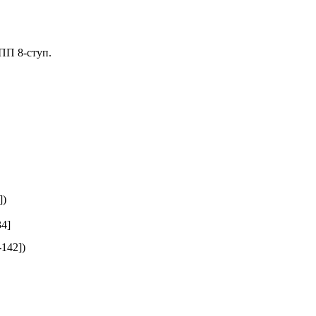
ПП 8-ступ.
])
34]
142])