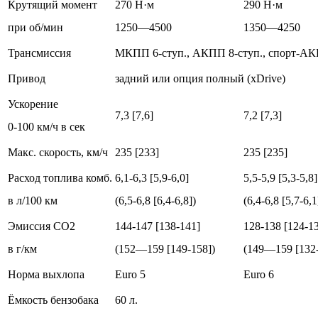
Крутящий момент
270 Н·м
290 Н·м
при об/мин
1250—4500
1350—4250
Трансмиссия
МКПП 6-ступ., АКПП 8-ступ., спорт-АК
Привод
задний или опция полный (xDrive)
Ускорение
7,3 [7,6]
7,2 [7,3]
0-100 км/ч в сек
Макс. скорость, км/ч
235 [233]
235 [235]
Расход топлива комб.
6,1-6,3 [5,9-6,0]
5,5-5,9 [5,3-5,8]
в л/100 км
(6,5-6,8 [6,4-6,8])
(6,4-6,8 [5,7-6,1
Эмиссия CO2
144-147 [138-141]
128-138 [124-1
в г/км
(152—159 [149-158])
(149—159 [132-
Норма выхлопа
Euro 5
Euro 6
Ёмкость бензобака
60 л.