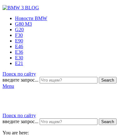
Новости BMW
G80 M3
G20
F30
E90
E46
E36
E30
E21
Поиск по сайту
введите запрос...
Search
Menu
Поиск по сайту
введите запрос...
Search
You are here: