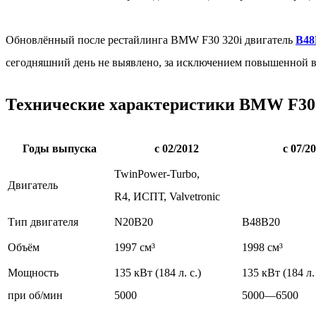
Обновлённый после рестайлинга BMW F30 320i двигатель
B48
сегодняшний день не выявлено, за исключением повышенной в
Технические характеристики BMW F30 
Годы выпуска
с 02/2012
с 07/2
TwinPower-Turbo,
Двигатель
R4, ИСПТ, Valvetronic
Тип двигателя
N20B20
B48B20
Объём
1997 см³
1998 см³
Мощность
135 кВт (184 л. с.)
135 кВт (184 л. 
при об/мин
5000
5000—6500