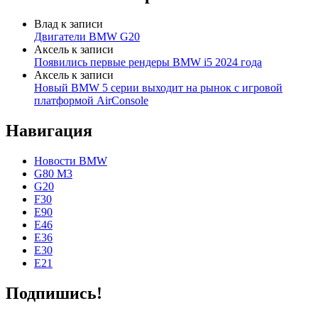
Влад
к записи
Двигатели BMW G20
Аксель
к записи
Появились первые рендеры BMW i5 2024 года
Аксель
к записи
Новый BMW 5 серии выходит на рынок с игровой
платформой AirConsole
Навигация
Новости BMW
G80 M3
G20
F30
E90
E46
E36
E30
E21
Подпишись!