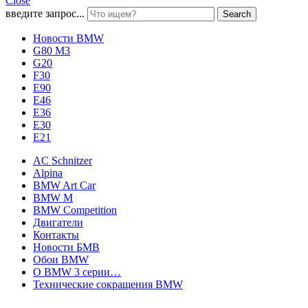
Close
введите запрос...
Search
Новости BMW
G80 M3
G20
F30
E90
E46
E36
E30
E21
AC Schnitzer
Alpina
BMW Art Car
BMW M
BMW Competition
Двигатели
Контакты
Новости БМВ
Обои BMW
О BMW 3 серии…
Технические сокращения BMW