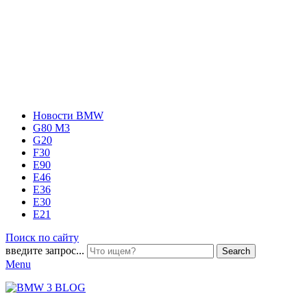
Новости BMW
G80 M3
G20
F30
E90
E46
E36
E30
E21
Поиск по сайту
введите запрос...
Search
Menu