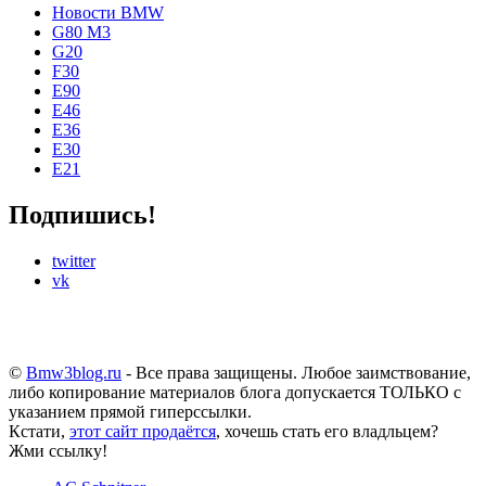
Новости BMW
G80 M3
G20
F30
E90
E46
E36
E30
E21
Подпишись!
twitter
vk
©
Bmw3blog.ru
- Все права защищены. Любое заимствование,
либо копирование материалов блога допускается ТОЛЬКО с
указанием прямой гиперссылки.
Кстати,
этот сайт продаётся
, хочешь стать его владльцем?
Жми ссылку!