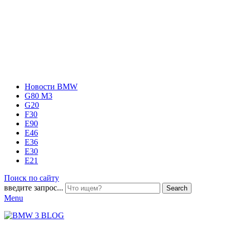
Новости BMW
G80 M3
G20
F30
E90
E46
E36
E30
E21
Поиск по сайту
введите запрос...
Search
Menu