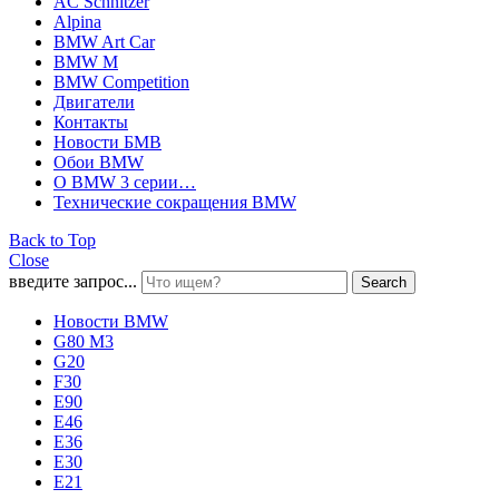
AC Schnitzer
Alpina
BMW Art Car
BMW M
BMW Competition
Двигатели
Контакты
Новости БМВ
Обои BMW
О BMW 3 серии…
Технические сокращения BMW
Back to Top
Close
введите запрос...
Search
Новости BMW
G80 M3
G20
F30
E90
E46
E36
E30
E21