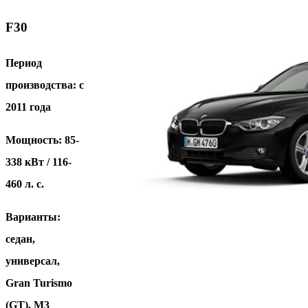
F
30
Период
производства: с
2011 года
Мощность: 85-
338 кВт / 116-
460 л. с.
Варианты:
седан,
универсал,
Gran Turismo
(GT), M3