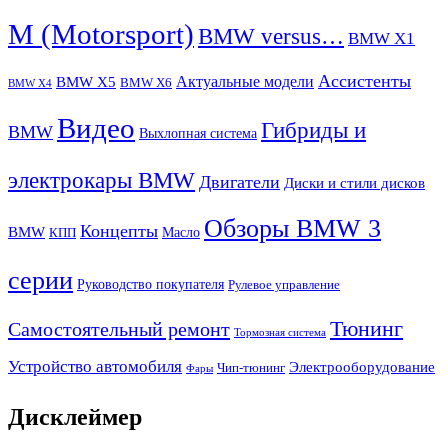
M (Motorsport)
BMW versus…
BMW X1
Ассистенты
Актуальные модели
BMW X5
BMW X6
BMW X4
Видео
Гибриды и
BMW
Выхлопная система
электрокары BMW
Двигатели
Диски и стили дисков
Обзоры BMW 3
Концепты
BMW
Масло
КПП
серии
Руководство покупателя
Рулевое управление
Тюнинг
Самостоятельный ремонт
Тормозная система
Устройство автомобиля
Электрооборудование
Чип-тюнинг
Фары
Дисклеймер