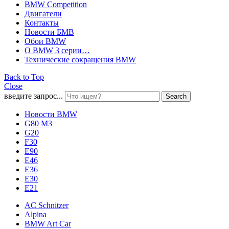
BMW Competition
Двигатели
Контакты
Новости БМВ
Обои BMW
О BMW 3 серии…
Технические сокращения BMW
Back to Top
Close
введите запрос...
Search
Новости BMW
G80 M3
G20
F30
E90
E46
E36
E30
E21
AC Schnitzer
Alpina
BMW Art Car