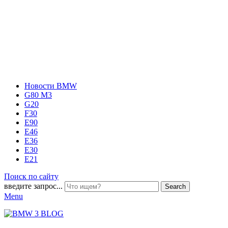
Новости BMW
G80 M3
G20
F30
E90
E46
E36
E30
E21
Поиск по сайту
введите запрос...
Search
Menu