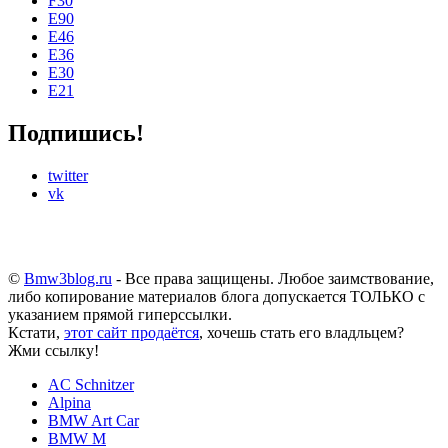
F30
E90
E46
E36
E30
E21
Подпишись!
twitter
vk
©
Bmw3blog.ru
- Все права защищены. Любое заимствование,
либо копирование материалов блога допускается ТОЛЬКО с
указанием прямой гиперссылки.
Кстати,
этот сайт продаётся
, хочешь стать его владльцем?
Жми ссылку!
AC Schnitzer
Alpina
BMW Art Car
BMW M